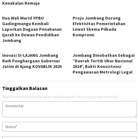
Kenakalan Remaja
Dua Wali Murid YPBU
Projo Jombang Dorong
Gadingmangu Kembali
Efektivitas Pemerintahan
Laporkan Dugaan Penahanan
Lewat Skema Pilkada
Ijazah ke Dewan Pendidikan
Kompromi
Jombang
Inovasi SI-LAJANG Jombang
Jombang Dinobatkan Sebagai
Raih Penghargaan Gubernur
“Daerah Tertib Ukur Nasional
Jatim di Ajang KOVABLIK 2025
2024”, Bukti Konsistensi
Pengawasan Metrologi Legal
Tinggalkan Balasan
Alamat email Anda tidak akan dipublikasikan.
Ruas yang wajib ditandai
*