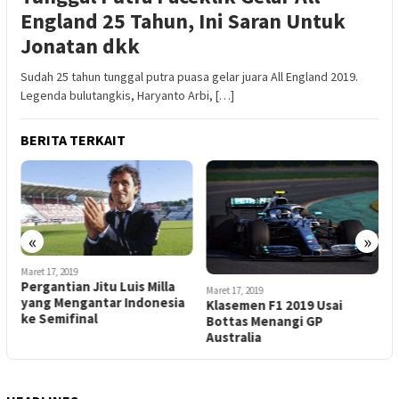
England 25 Tahun, Ini Saran Untuk
Jonatan dkk
Sudah 25 tahun tunggal putra puasa gelar juara All England 2019.
Legenda bulutangkis, Haryanto Arbi, […]
BERITA TERKAIT
«
»
Maret 17, 2019
M
Pergantian Jitu Luis Milla
T
Maret 17, 2019
yang Mengantar Indonesia
N
Klasemen F1 2019 Usai
ke Semifinal
D
Bottas Menangi GP
Australia