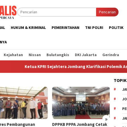
Pencarian
NAL
HUKUM & KRIMINAL
PEMERINTAHAN
TNI POLRI
POLITIK
NNYA
Kejahatan
Nissan
Bulutangkis
DKI Jakarta
Gerindra
Ketua KPRI Sejahtera Jombang Klarifikasi Polemik Aset, Sebut
TOPIK
JA
J
PE
»
JA
B PPPA Jombang Cetak
Pemkab Jombang Tegaskan
Pencai