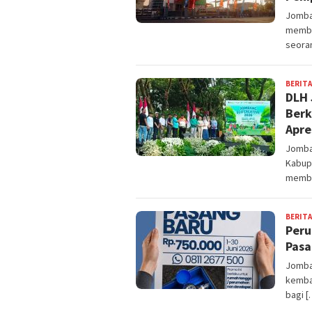
Jomba
membe
seora
BERITA
DLH 
Berk
Apre
Jomban
Kabup
memba
BERITA
Peru
Pasa
Jomba
kemba
bagi [