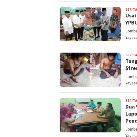
BERITA
Usai
YPBU
Jomban
Yayas
BERITA
Tang
Stre
Jomban
Yayas
BERITA
Dua 
Lapo
Pend
Jomban
Yayas