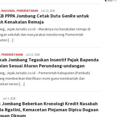
,
NASIONAL
,
PEMERINTAHAN
adminjejak
Juli 23, 2026
B PPPA Jombang Cetak Duta GenRe untuk
h Kenakalan Remaja
g, JejakJurnalis.co.id – Maraknya isu kenakalan remaja di
ungan sekolah dan masyarakat mendorong Pemerintah
aten […]
,
PEMERINTAHAN
adminjejak
Juli 15, 2026
ab Jombang Tegaskan Insentif Pajak Bapenda
alan Sesuai Aturan Perundang-undangan
ng, JejakJurnalis.co.id – Pemerintah Kabupaten (Pemkab)
ng memberikan klarifikasi resmi guna membantah dan
skan narasi […]
adminjejak
Juli 3, 2026
 Jombang Beberkan Kronologi Kredit Nasabah
ia Ngatini, Kemacetan Pinjaman Dipicu Dugaan
ipuan Oknum