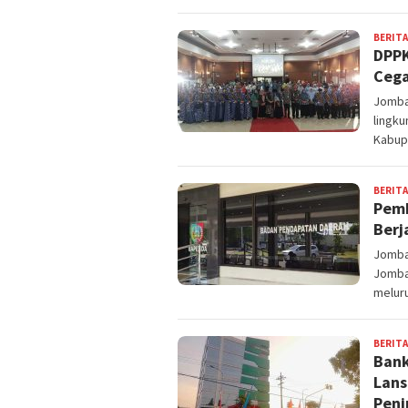
BERITA
DPPK
Cega
Jomban
lingk
Kabup
BERITA
Pemk
Berj
Jomba
Jomba
meluru
BERITA
Bank
Lans
Pen