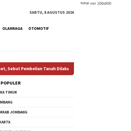
tutup
SABTU, 8 AGUSTUS 2026
OLAHRAGA
OTOMOTIF
 Pembelian Tanah Dilakukan Manajer Tanpa Persetujuan Pengurus
 POPULER
WA TIMUR
OMBANG
MKAB JOMBANG
KARTA
ran Kredit Sah, Bank
Ketua KPRI Sejahtera
Progre