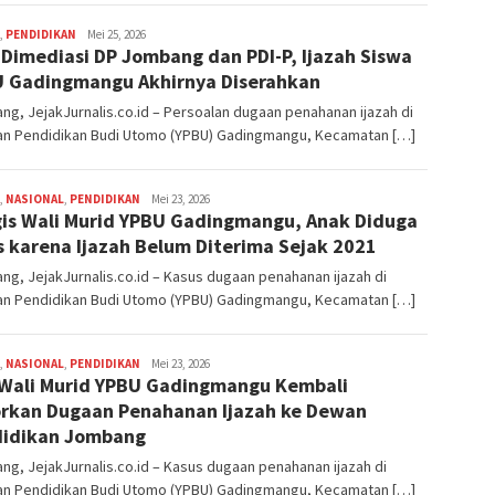
,
PENDIDIKAN
adminjejak
Mei 25, 2026
 Dimediasi DP Jombang dan PDI-P, Ijazah Siswa
 Gadingmangu Akhirnya Diserahkan
g, JejakJurnalis.co.id – Persoalan dugaan penahanan ijazah di
an Pendidikan Budi Utomo (YPBU) Gadingmangu, Kecamatan […]
,
NASIONAL
,
PENDIDIKAN
adminjejak
Mei 23, 2026
is Wali Murid YPBU Gadingmangu, Anak Diduga
s karena Ijazah Belum Diterima Sejak 2021
g, JejakJurnalis.co.id – Kasus dugaan penahanan ijazah di
an Pendidikan Budi Utomo (YPBU) Gadingmangu, Kecamatan […]
,
NASIONAL
,
PENDIDIKAN
adminjejak
Mei 23, 2026
Wali Murid YPBU Gadingmangu Kembali
rkan Dugaan Penahanan Ijazah ke Dewan
idikan Jombang
g, JejakJurnalis.co.id – Kasus dugaan penahanan ijazah di
an Pendidikan Budi Utomo (YPBU) Gadingmangu, Kecamatan […]