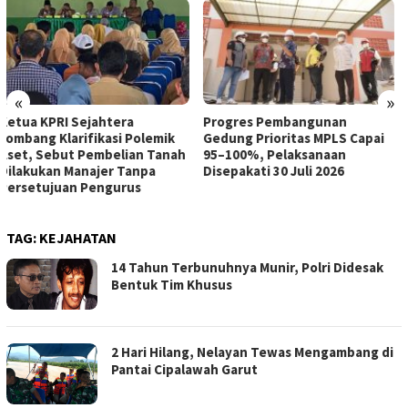
«
»
Progres Pembangunan
DPPKB PPPA Jombang Cetak
Gedung Prioritas MPLS Capai
Duta GenRe untuk Cegah
95–100%, Pelaksanaan
Kenakalan Remaja
Disepakati 30 Juli 2026
TAG:
KEJAHATAN
14 Tahun Terbunuhnya Munir, Polri Didesak
Bentuk Tim Khusus
2 Hari Hilang, Nelayan Tewas Mengambang di
Pantai Cipalawah Garut