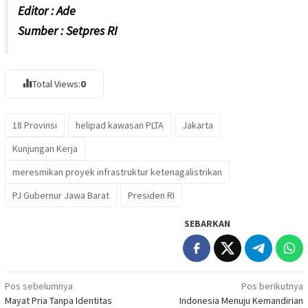
Editor : Ade
Sumber : Setpres RI
Total Views:
0
18 Provinsi
helipad kawasan PLTA
Jakarta
Kunjungan Kerja
meresmikan proyek infrastruktur ketenagalistrikan
PJ Gubernur Jawa Barat
Presiden RI
SEBARKAN
Navigasi
Pos sebelumnya
Pos berikutnya
Mayat Pria Tanpa Identitas
Indonesia Menuju Kemandirian
pos