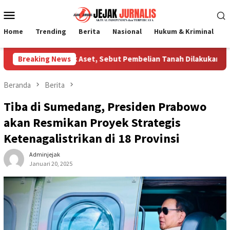
Loncat
Menu
ke
Mobile
konten
Home
Trending
Berita
Nasional
Hukum & Kriminal
P
fikasi Polemik Aset, Sebut Pembelian Tanah Dilakukan Manajer T
Breaking News
Beranda
Berita
Tiba di Sumedang, Presiden Prabowo
akan Resmikan Proyek Strategis
Ketenagalistrikan di 18 Provinsi
Adminjejak
Januari 20, 2025