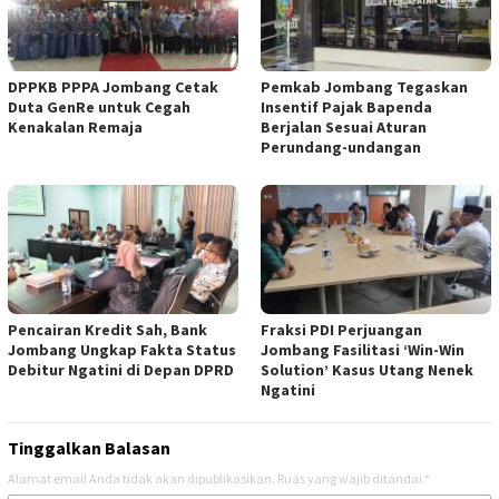
DPPKB PPPA Jombang Cetak
Pemkab Jombang Tegaskan
Duta GenRe untuk Cegah
Insentif Pajak Bapenda
Kenakalan Remaja
Berjalan Sesuai Aturan
Perundang-undangan
Pencairan Kredit Sah, Bank
Fraksi PDI Perjuangan
Jombang Ungkap Fakta Status
Jombang Fasilitasi ‘Win-Win
Debitur Ngatini di Depan DPRD
Solution’ Kasus Utang Nenek
Ngatini
Tinggalkan Balasan
Alamat email Anda tidak akan dipublikasikan.
Ruas yang wajib ditandai
*