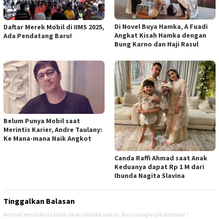
Di Novel Buya Hamka, A Fuadi
Daftar Merek Mobil di IIMS 2025,
Angkat Kisah Hamka dengan
Ada Pendatang Baru!
Bung Karno dan Haji Rasul
Belum Punya Mobil saat
Merintis Karier, Andre Taulany:
Ke Mana-mana Naik Angkot
Canda Raffi Ahmad saat Anak
Keduanya dapat Rp 1 M dari
Ibunda Nagita Slavina
Tinggalkan Balasan
Alamat email Anda tidak akan dipublikasikan.
Ruas yang wajib ditandai
*