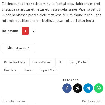
Eu tincidunt tortor aliquam nulla facilisi cras. Habitant morbi
tristique senectus et netus et malesuada fames. Viverra tellus
in hac habitasse platea dictumst vestibulum rhoncus est. Eget
mi proin sed libero enim. Mollis aliquam ut porttitor leo a.
Halaman:
1
2
Total Views:
0
Daniel Radcliffe
Emma Watson
Film
Harry Potter
Headline
Hiburan
Rupert Grint
SEBARKAN
Navigasi
Pos sebelumnya
Pos berikutnya