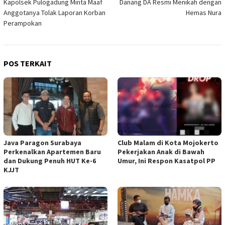
Kapolsek Pulogadung Minta Maaf
Danang DA Resmi Menikah dengan
pos
Anggotanya Tolak Laporan Korban
Hemas Nura
Perampokan
POS TERKAIT
Java Paragon Surabaya
Club Malam di Kota Mojokerto
Perkenalkan Apartemen Baru
Pekerjakan Anak di Bawah
dan Dukung Penuh HUT Ke-6
Umur, Ini Respon Kasatpol PP
KJJT