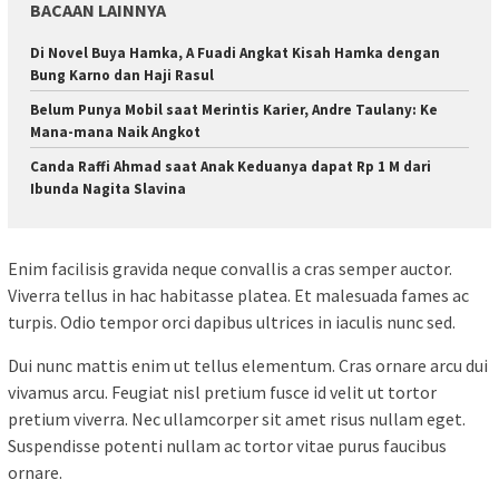
BACAAN LAINNYA
Di Novel Buya Hamka, A Fuadi Angkat Kisah Hamka dengan
Bung Karno dan Haji Rasul
Belum Punya Mobil saat Merintis Karier, Andre Taulany: Ke
Mana-mana Naik Angkot
Canda Raffi Ahmad saat Anak Keduanya dapat Rp 1 M dari
Ibunda Nagita Slavina
Enim facilisis gravida neque convallis a cras semper auctor.
Viverra tellus in hac habitasse platea. Et malesuada fames ac
turpis. Odio tempor orci dapibus ultrices in iaculis nunc sed.
Dui nunc mattis enim ut tellus elementum. Cras ornare arcu dui
vivamus arcu. Feugiat nisl pretium fusce id velit ut tortor
pretium viverra. Nec ullamcorper sit amet risus nullam eget.
Suspendisse potenti nullam ac tortor vitae purus faucibus
ornare.