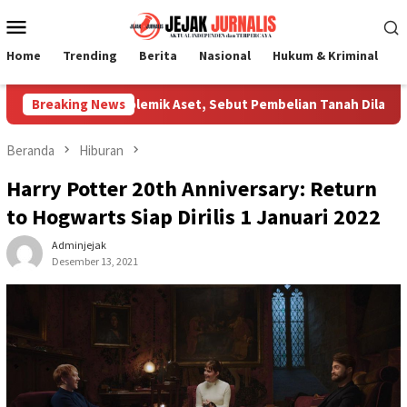
Loncat
Menu
ke
Mobile
konten
Home
Trending
Berita
Nasional
Hukum & Kriminal
P
Klarifikasi Polemik Aset, Sebut Pembelian Tanah Dilakukan Man
Breaking News
Beranda
Hiburan
Harry Potter 20th Anniversary: Return
to Hogwarts Siap Dirilis 1 Januari 2022
Adminjejak
Desember 13, 2021