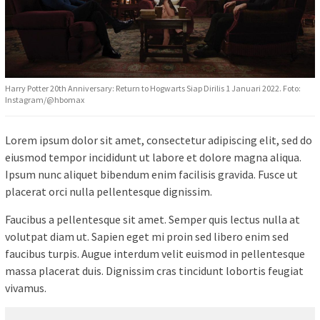
Harry Potter 20th Anniversary: Return to Hogwarts Siap Dirilis 1 Januari 2022. Foto:
Instagram/@hbomax
Lorem ipsum dolor sit amet, consectetur adipiscing elit, sed do
eiusmod tempor incididunt ut labore et dolore magna aliqua.
Ipsum nunc aliquet bibendum enim facilisis gravida. Fusce ut
placerat orci nulla pellentesque dignissim.
Faucibus a pellentesque sit amet. Semper quis lectus nulla at
volutpat diam ut. Sapien eget mi proin sed libero enim sed
faucibus turpis. Augue interdum velit euismod in pellentesque
massa placerat duis. Dignissim cras tincidunt lobortis feugiat
vivamus.