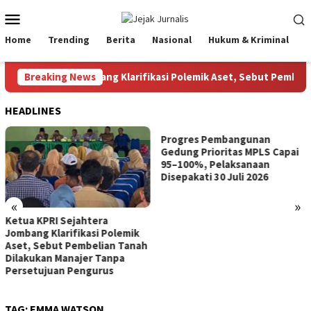
Loncat
Menu
ke
Mobile
konten
Home
Trending
Berita
Nasional
Hukum & Kriminal
P
PRI Sejahtera Jombang Klarifikasi Polemik Aset, Sebut Pembeli
Breaking News
HEADLINES
Progres Pembangunan
Gedung Prioritas MPLS Capai
95–100%, Pelaksanaan
Disepakati 30 Juli 2026
«
»
Ketua KPRI Sejahtera
Jombang Klarifikasi Polemik
Aset, Sebut Pembelian Tanah
Dilakukan Manajer Tanpa
Persetujuan Pengurus
TAG:
EMMA WATSON