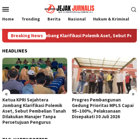
Loncat
Menu
ke
Mobile
konten
Home
Trending
Berita
Nasional
Hukum & Kriminal
P
 KPRI Sejahtera Jombang Klarifikasi Polemik Aset, Sebut Pembe
Breaking News
HEADLINES
«
»
Ketua KPRI Sejahtera
Progres Pembangunan
Jombang Klarifikasi Polemik
Gedung Prioritas MPLS Capai
Aset, Sebut Pembelian Tanah
95–100%, Pelaksanaan
Dilakukan Manajer Tanpa
Disepakati 30 Juli 2026
Persetujuan Pengurus