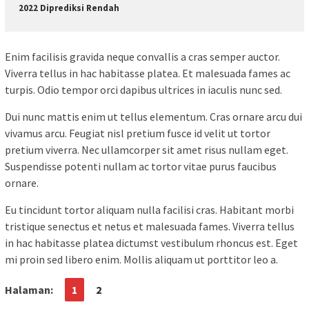
2022 Diprediksi Rendah
Enim facilisis gravida neque convallis a cras semper auctor.
Viverra tellus in hac habitasse platea. Et malesuada fames ac
turpis. Odio tempor orci dapibus ultrices in iaculis nunc sed.
Dui nunc mattis enim ut tellus elementum. Cras ornare arcu dui
vivamus arcu. Feugiat nisl pretium fusce id velit ut tortor
pretium viverra. Nec ullamcorper sit amet risus nullam eget.
Suspendisse potenti nullam ac tortor vitae purus faucibus
ornare.
Eu tincidunt tortor aliquam nulla facilisi cras. Habitant morbi
tristique senectus et netus et malesuada fames. Viverra tellus
in hac habitasse platea dictumst vestibulum rhoncus est. Eget
mi proin sed libero enim. Mollis aliquam ut porttitor leo a.
Halaman:
1
2