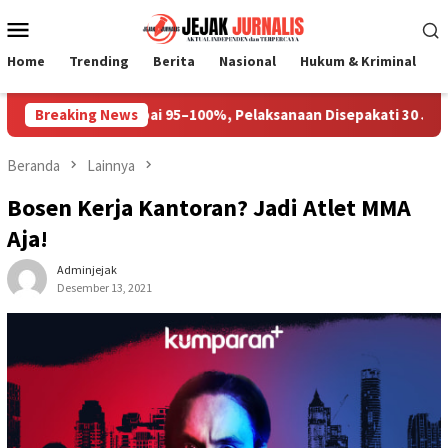
Loncat
Menu
ke
Mobile
konten
Home
Trending
Berita
Nasional
Hukum & Kriminal
P
 MPLS Capai 95–100%, Pelaksanaan Disepakati 30 Juli 2026
Breaking News
Beranda
Lainnya
Bosen Kerja Kantoran? Jadi Atlet MMA
Aja!
Adminjejak
Desember 13, 2021