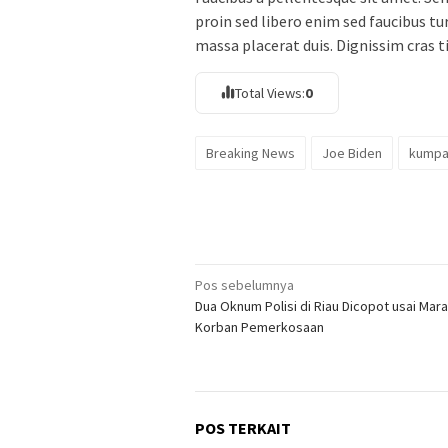
proin sed libero enim sed faucibus tu
massa placerat duis. Dignissim cras t
Total Views:
0
Breaking News
Joe Biden
kumpa
Navigasi
Pos sebelumnya
Dua Oknum Polisi di Riau Dicopot usai Mara
pos
Korban Pemerkosaan
POS TERKAIT