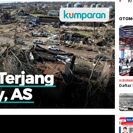
PJ
OTOM
HIBURA
Daftar