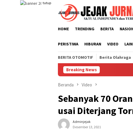
Loncat
tutup
ke
konten
HOME
TRENDING
BERITA
NASIO
PERISTIWA
HIBURAN
VIDEO
LAI
BERITA OTOMOTIF
Berita Olahraga
Breaking News
Ket
Beranda
Video
Sebanyak 70 Oran
usai Diterjang To
Adminjejak
Desember 13, 2021