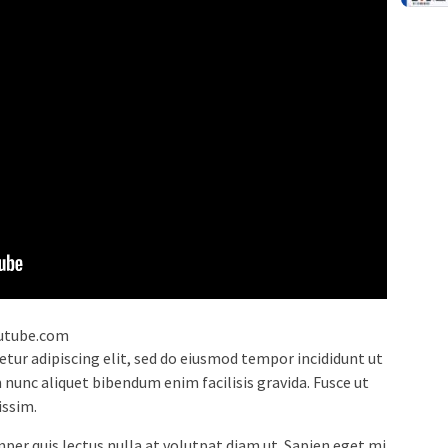
outube.com
tur adipiscing elit, sed do eiusmod tempor incididunt ut
nunc aliquet bibendum enim facilisis gravida. Fusce ut
issim.
per quis lectus nulla at volutpat diam ut. Sapien eget mi