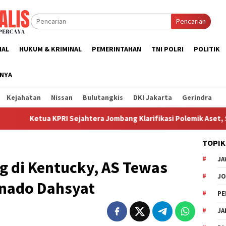
Pencarian
NAL
HUKUM & KRIMINAL
PEMERINTAHAN
TNI POLRI
POLITIK
NNYA
Kejahatan
Nissan
Bulutangkis
DKI Jakarta
Gerindra
ua KPRI Sejahtera Jombang Klarifikasi Polemik Aset, Sebut Pem
TOPIK
JA
g di Kentucky, AS Tewas
J
rnado Dahsyat
PE
JA