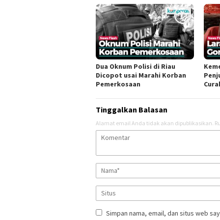
Dua Oknum Polisi di Riau
Keme
Dicopot usai Marahi Korban
Penj
Pemerkosaan
Cura
Tinggalkan Balasan
Alamat email Anda tidak akan dipublikasikan.
Ru
Simpan nama, email, dan situs web say