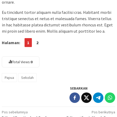
ornare.
Eu tincidunt tortor aliquam nulla facilisi cras. Habitant morbi
tristique senectus et netus et malesuada fames. Viverra tellus
in hac habitasse platea dictumst vestibulum rhoncus est. Eget
mi proin sed libero enim. Mollis aliquam ut porttitor leo a.
Halaman:
1
2
Total Views:
0
Papua
Sekolah
SEBARKAN
Navigasi
Pos sebelumnya
Pos berikutnya