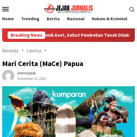
Loncat
Menu
ke
Mobile
konten
Home
Trending
Berita
Nasional
Hukum & Kriminal
P
rifikasi Polemik Aset, Sebut Pembelian Tanah Dilakukan Manaje
Breaking News
Beranda
Lainnya
Mari Cerita (MaCe) Papua
Adminjejak
Desember 13, 2021