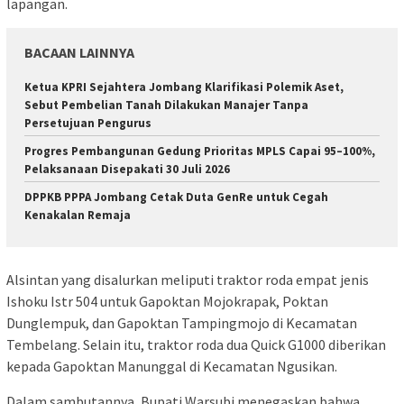
lapangan.
BACAAN LAINNYA
Ketua KPRI Sejahtera Jombang Klarifikasi Polemik Aset,
Sebut Pembelian Tanah Dilakukan Manajer Tanpa
Persetujuan Pengurus
Progres Pembangunan Gedung Prioritas MPLS Capai 95–100%,
Pelaksanaan Disepakati 30 Juli 2026
DPPKB PPPA Jombang Cetak Duta GenRe untuk Cegah
Kenakalan Remaja
Alsintan yang disalurkan meliputi traktor roda empat jenis
Ishoku Istr 504 untuk Gapoktan Mojokrapak, Poktan
Dunglempuk, dan Gapoktan Tampingmojo di Kecamatan
Tembelang. Selain itu, traktor roda dua Quick G1000 diberikan
kepada Gapoktan Manunggal di Kecamatan Ngusikan.
Dalam sambutannya, Bupati Warsubi menegaskan bahwa