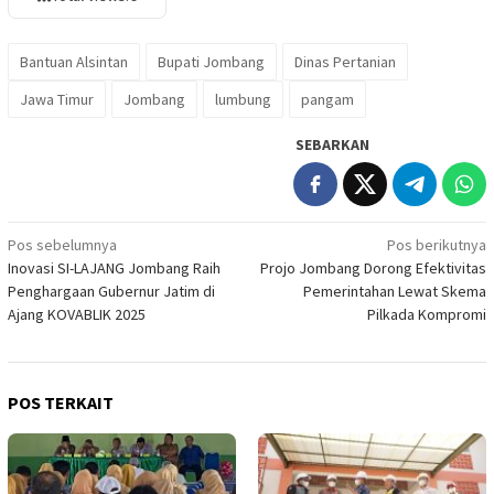
Bantuan Alsintan
Bupati Jombang
Dinas Pertanian
Jawa Timur
Jombang
lumbung
pangam
SEBARKAN
Navigasi
Pos sebelumnya
Pos berikutnya
Inovasi SI-LAJANG Jombang Raih
Projo Jombang Dorong Efektivitas
pos
Penghargaan Gubernur Jatim di
Pemerintahan Lewat Skema
Ajang KOVABLIK 2025
Pilkada Kompromi
POS TERKAIT