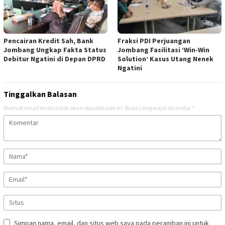
Pencairan Kredit Sah, Bank
Fraksi PDI Perjuangan
Jombang Ungkap Fakta Status
Jombang Fasilitasi ‘Win-Win
Debitur Ngatini di Depan DPRD
Solution’ Kasus Utang Nenek
Ngatini
Tinggalkan Balasan
Alamat email Anda tidak akan dipublikasikan.
Ruas yang wajib ditandai
*
Simpan nama, email, dan situs web saya pada peramban ini untuk