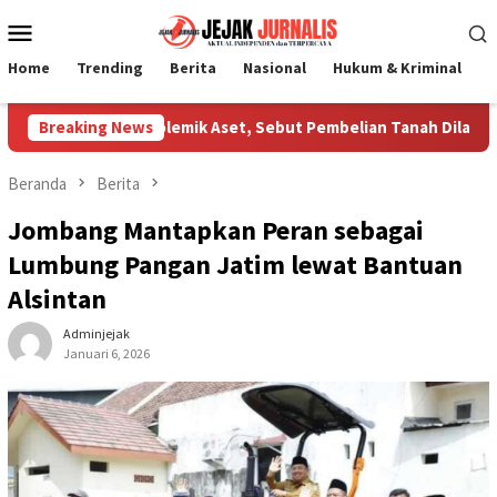
Loncat
Menu
ke
Mobile
konten
Home
Trending
Berita
Nasional
Hukum & Kriminal
P
larifikasi Polemik Aset, Sebut Pembelian Tanah Dilakukan Mana
Breaking News
Beranda
Berita
Jombang Mantapkan Peran sebagai
Lumbung Pangan Jatim lewat Bantuan
Alsintan
Adminjejak
Januari 6, 2026