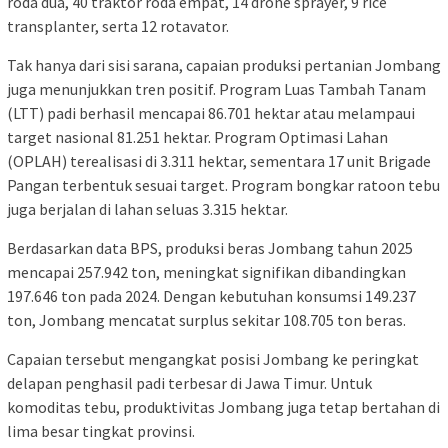
roda dua, 40 traktor roda empat, 14 drone sprayer, 9 rice
transplanter, serta 12 rotavator.
Tak hanya dari sisi sarana, capaian produksi pertanian Jombang
juga menunjukkan tren positif. Program Luas Tambah Tanam
(LTT) padi berhasil mencapai 86.701 hektar atau melampaui
target nasional 81.251 hektar. Program Optimasi Lahan
(OPLAH) terealisasi di 3.311 hektar, sementara 17 unit Brigade
Pangan terbentuk sesuai target. Program bongkar ratoon tebu
juga berjalan di lahan seluas 3.315 hektar.
Berdasarkan data BPS, produksi beras Jombang tahun 2025
mencapai 257.942 ton, meningkat signifikan dibandingkan
197.646 ton pada 2024. Dengan kebutuhan konsumsi 149.237
ton, Jombang mencatat surplus sekitar 108.705 ton beras.
Capaian tersebut mengangkat posisi Jombang ke peringkat
delapan penghasil padi terbesar di Jawa Timur. Untuk
komoditas tebu, produktivitas Jombang juga tetap bertahan di
lima besar tingkat provinsi.