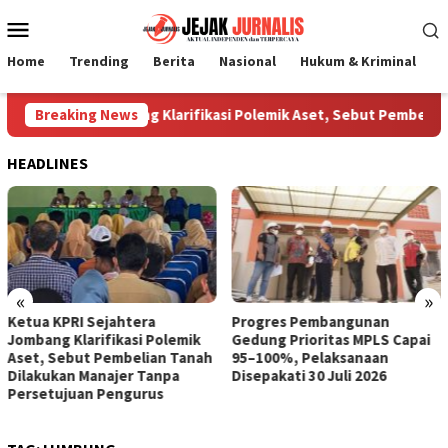
Loncat
Menu
ke
Mobile
konten
Home
Trending
Berita
Nasional
Hukum & Kriminal
P
 Sejahtera Jombang Klarifikasi Polemik Aset, Sebut Pembelian T
Breaking News
HEADLINES
«
»
tera
Progres Pembangunan
DPPKB PPPA Jomb
si Polemik
Gedung Prioritas MPLS Capai
Duta GenRe untu
elian Tanah
95–100%, Pelaksanaan
Kenakalan Remaj
r Tanpa
Disepakati 30 Juli 2026
gurus