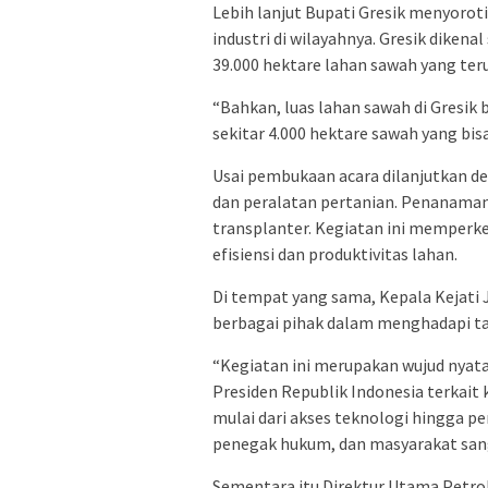
Lebih lanjut Bupati Gresik menyoroti
industri di wilayahnya. Gresik dikena
39.000 hektare lahan sawah yang ter
“Bahkan, luas lahan sawah di Gresik
sekitar 4.000 hektare sawah yang bisa
Usai pembukaan acara dilanjutkan d
dan peralatan pertanian. Penanaman
transplanter. Kegiatan ini memperk
efisiensi dan produktivitas lahan.
Di tempat yang sama, Kepala Kejati 
berbagai pihak dalam menghadapi ta
“Kegiatan ini merupakan wujud nya
Presiden Republik Indonesia terkai
mulai dari akses teknologi hingga p
penegak hukum, dan masyarakat sanga
Sementara itu Direktur Utama Petro