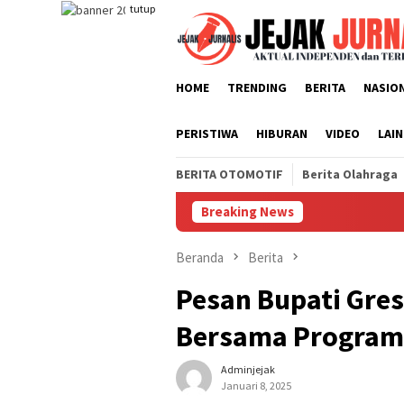
Loncat
tutup
ke
konten
HOME
TRENDING
BERITA
NASIO
PERISTIWA
HIBURAN
VIDEO
LAI
BERITA OTOMOTIF
Berita Olahraga
Breaking News
Ketua KP
Beranda
Berita
Pesan Bupati Gre
Bersama Program 
Adminjejak
Januari 8, 2025