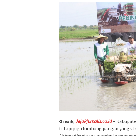
Gresik
,
Jejakjurnalis.co.id
– Kabupaten
tetapi juga lumbung pangan yang str
Akhmad Yani saat membuka penanama