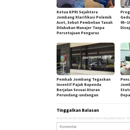
Ketua KPRI Sejahtera
Prog
Jombang Klarifikasi Polemik
Gedu
Aset, Sebut Pembelian Tanah
95–1
Dilakukan Manajer Tanpa
Disep
Persetujuan Pengurus
Pemkab Jombang Tegaskan
Penc
Insentif Pajak Bapenda
Jomb
Berjalan Sesuai Aturan
Stat
Perundang-undangan
Depa
Tinggalkan Balasan
Alamat email Anda tidak akan dipublikasikan.
Ru