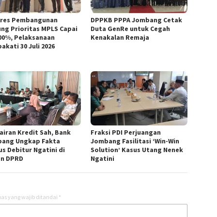
res Pembangunan
DPPKB PPPA Jombang Cetak
ng Prioritas MPLS Capai
Duta GenRe untuk Cegah
00%, Pelaksanaan
Kenakalan Remaja
akati 30 Juli 2026
airan Kredit Sah, Bank
Fraksi PDI Perjuangan
ang Ungkap Fakta
Jombang Fasilitasi ‘Win-Win
us Debitur Ngatini di
Solution’ Kasus Utang Nenek
n DPRD
Ngatini
as yang wajib ditandai
*