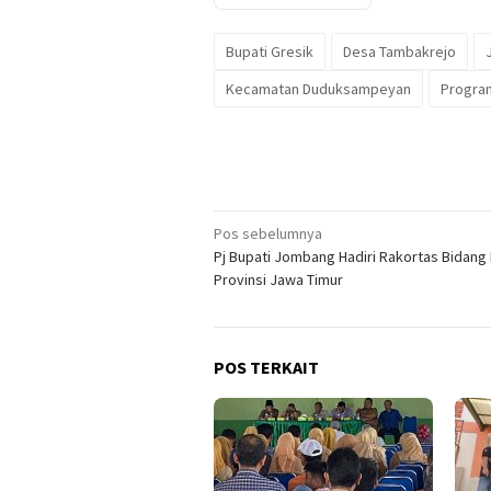
Bupati Gresik
Desa Tambakrejo
Kecamatan Duduksampeyan
Program
Navigasi
Pos sebelumnya
Pj Bupati Jombang Hadiri Rakortas Bidang
pos
Provinsi Jawa Timur
POS TERKAIT