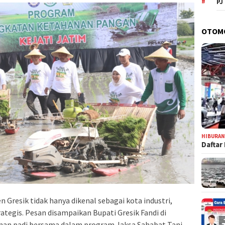
PJ
OTOM
HIBURA
Daftar
 Gresik tidak hanya dikenal sebagai kota industri,
ategis. Pesan disampaikan Bupati Gresik Fandi di
n padi bersama dalam program Jaksa Sahabat Tani.