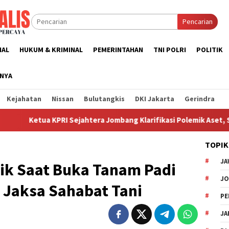
Pencarian
NAL
HUKUM & KRIMINAL
PEMERINTAHAN
TNI POLRI
POLITIK
NNYA
Kejahatan
Nissan
Bulutangkis
DKI Jakarta
Gerindra
RI Sejahtera Jombang Klarifikasi Polemik Aset, Sebut Pembelia
TOPIK
JA
sik Saat Buka Tanam Padi
J
Jaksa Sahabat Tani
PE
JA