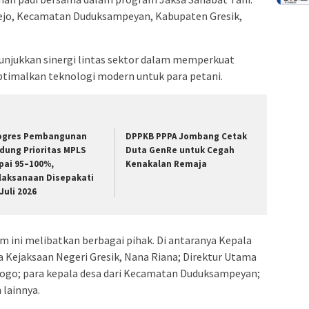
rejo, Kecamatan Duduksampeyan, Kabupaten Gresik,
unjukkan sinergi lintas sektor dalam memperkuat
timalkan teknologi modern untuk para petani.
ogres Pembangunan
DPPKB PPPA Jombang Cetak
dung Prioritas MPLS
Duta GenRe untuk Cegah
pai 95–100%,
Kenakalan Remaja
laksanaan Disepakati
Juli 2026
m ini melibatkan berbagai pihak. Di antaranya Kepala
a Kejaksaan Negeri Gresik, Nana Riana; Direktur Utama
urogo; para kepala desa dari Kecamatan Duduksampeyan;
 lainnya.