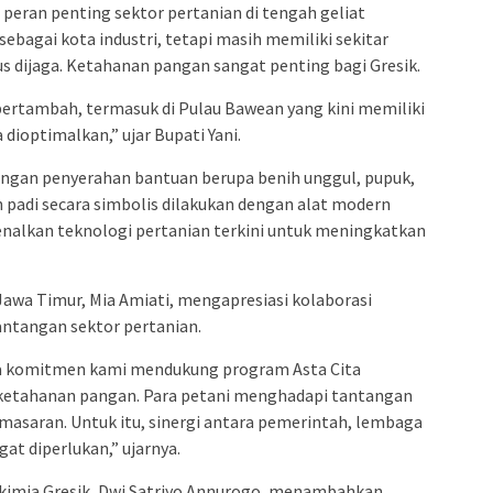
 peran penting sektor pertanian di tengah geliat
l sebagai kota industri, tetapi masih memiliki sekitar
us dijaga. Ketahanan pangan sangat penting bagi Gresik.
 bertambah, termasuk di Pulau Bawean yang kini memiliki
 dioptimalkan,” ujar Bupati Yani.
engan penyerahan bantuan berupa benih unggul, pupuk,
 padi secara simbolis dilakukan dengan alat modern
enalkan teknologi pertanian terkini untuk meningkatkan
Jawa Timur, Mia Amiati, mengapresiasi kolaborasi
ntangan sektor pertanian.
ta komitmen kami mendukung program Asta Cita
t ketahanan pangan. Para petani menghadapi tantangan
emasaran. Untuk itu, sinergi antara pemerintah, lembaga
t diperlukan,” ujarnya.
kimia Gresik, Dwi Satriyo Annurogo, menambahkan