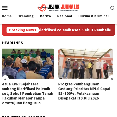
Loncat
Menu
ke
Mobile
konten
Home
Trending
Berita
Nasional
Hukum & Kriminal
P
jahtera Jombang Klarifikasi Polemik Aset, Sebut Pembelian Tan
Breaking News
HEADLINES
«
»
Progres Pembangunan
DPPKB PPPA Jombang Cetak
Gedung Prioritas MPLS Capai
Duta GenRe untuk Cegah
95–100%, Pelaksanaan
Kenakalan Remaja
Disepakati 30 Juli 2026