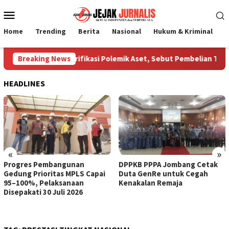
Loncat
Menu
ke
Mobile
konten
Home
Trending
Berita
Nasional
Hukum & Kriminal
P
htera Jombang Klarifikasi Polemik Aset, Sebut Pembelian Tanah
Breaking News
HEADLINES
«
»
Progres Pembangunan
DPPKB PPPA Jombang Cetak
Gedung Prioritas MPLS Capai
Duta GenRe untuk Cegah
95–100%, Pelaksanaan
Kenakalan Remaja
Disepakati 30 Juli 2026