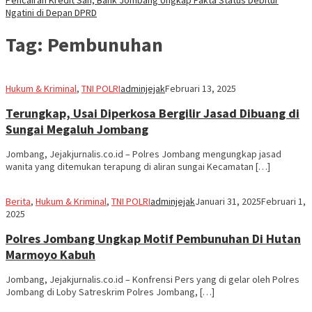
Ngatini di Depan DPRD
Tag:
Pembunuhan
Hukum & Kriminal
,
TNI POLRI
adminjejak
Februari 13, 2025
Terungkap, Usai Diperkosa Bergilir Jasad Dibuang di
Sungai Megaluh Jombang
Jombang, Jejakjurnalis.co.id – Polres Jombang mengungkap jasad
wanita yang ditemukan terapung di aliran sungai Kecamatan […]
Berita
,
Hukum & Kriminal
,
TNI POLRI
adminjejak
Januari 31, 2025
Februari 1,
2025
Polres Jombang Ungkap Motif Pembunuhan Di Hutan
Marmoyo Kabuh
Jombang, Jejakjurnalis.co.id – Konfrensi Pers yang di gelar oleh Polres
Jombang di Loby Satreskrim Polres Jombang, […]