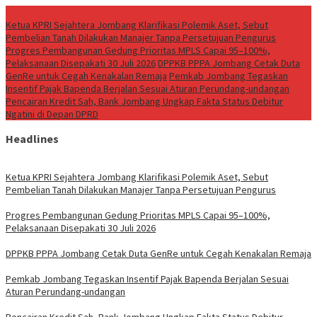
Breaking News
Ketua KPRI Sejahtera Jombang Klarifikasi Polemik Aset, Sebut
Pembelian Tanah Dilakukan Manajer Tanpa Persetujuan Pengurus
Progres Pembangunan Gedung Prioritas MPLS Capai 95–100%,
Pelaksanaan Disepakati 30 Juli 2026
DPPKB PPPA Jombang Cetak Duta
GenRe untuk Cegah Kenakalan Remaja
Pemkab Jombang Tegaskan
Insentif Pajak Bapenda Berjalan Sesuai Aturan Perundang-undangan
Pencairan Kredit Sah, Bank Jombang Ungkap Fakta Status Debitur
Ngatini di Depan DPRD
Headlines
Ketua KPRI Sejahtera Jombang Klarifikasi Polemik Aset, Sebut
Pembelian Tanah Dilakukan Manajer Tanpa Persetujuan Pengurus
Progres Pembangunan Gedung Prioritas MPLS Capai 95–100%,
Pelaksanaan Disepakati 30 Juli 2026
DPPKB PPPA Jombang Cetak Duta GenRe untuk Cegah Kenakalan Remaja
Pemkab Jombang Tegaskan Insentif Pajak Bapenda Berjalan Sesuai
Aturan Perundang-undangan
Pencairan Kredit Sah, Bank Jombang Ungkap Fakta Status Debitur