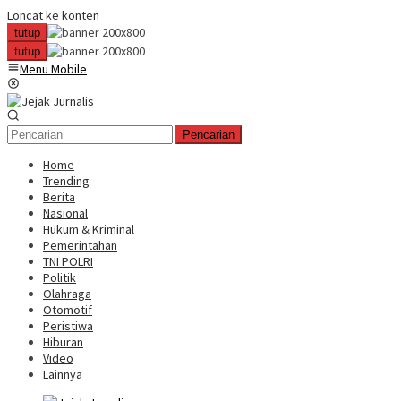
Loncat ke konten
tutup
tutup
Menu Mobile
Pencarian
Home
Trending
Berita
Nasional
Hukum & Kriminal
Pemerintahan
TNI POLRI
Politik
Olahraga
Otomotif
Peristiwa
Hiburan
Video
Lainnya