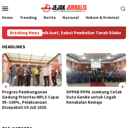
Loncat
Menu
ke
Mobile
konten
Home
Trending
Berita
Nasional
Hukum & Kriminal
P
g Klarifikasi Polemik Aset, Sebut Pembelian Tanah Dilakukan M
Breaking News
HEADLINES
«
»
Progres Pembangunan
DPPKB PPPA Jombang Cetak
Gedung Prioritas MPLS Capai
Duta GenRe untuk Cegah
95–100%, Pelaksanaan
Kenakalan Remaja
Disepakati 30 Juli 2026