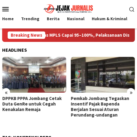
Loncat
Menu
ke
Mobile
konten
Home
Trending
Berita
Nasional
Hukum & Kriminal
P
 Gedung Prioritas MPLS Capai 95–100%, Pelaksanaan Disepakati 
Breaking News
HEADLINES
«
»
DPPKB PPPA Jombang Cetak
Pemkab Jombang Tegaskan
Duta GenRe untuk Cegah
Insentif Pajak Bapenda
Kenakalan Remaja
Berjalan Sesuai Aturan
Perundang-undangan