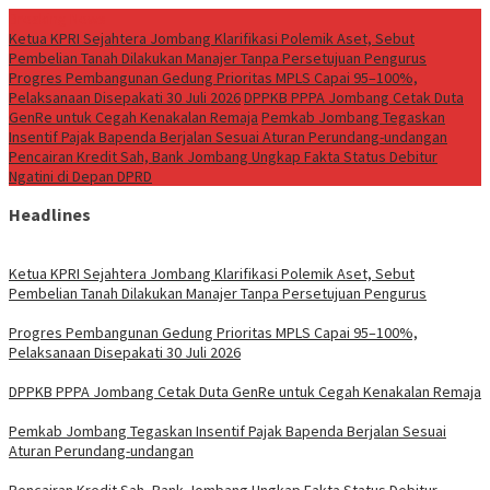
Breaking News
Ketua KPRI Sejahtera Jombang Klarifikasi Polemik Aset, Sebut
Pembelian Tanah Dilakukan Manajer Tanpa Persetujuan Pengurus
Progres Pembangunan Gedung Prioritas MPLS Capai 95–100%,
Pelaksanaan Disepakati 30 Juli 2026
DPPKB PPPA Jombang Cetak Duta
GenRe untuk Cegah Kenakalan Remaja
Pemkab Jombang Tegaskan
Insentif Pajak Bapenda Berjalan Sesuai Aturan Perundang-undangan
Pencairan Kredit Sah, Bank Jombang Ungkap Fakta Status Debitur
Ngatini di Depan DPRD
Headlines
Ketua KPRI Sejahtera Jombang Klarifikasi Polemik Aset, Sebut
Pembelian Tanah Dilakukan Manajer Tanpa Persetujuan Pengurus
Progres Pembangunan Gedung Prioritas MPLS Capai 95–100%,
Pelaksanaan Disepakati 30 Juli 2026
DPPKB PPPA Jombang Cetak Duta GenRe untuk Cegah Kenakalan Remaja
Pemkab Jombang Tegaskan Insentif Pajak Bapenda Berjalan Sesuai
Aturan Perundang-undangan
Pencairan Kredit Sah, Bank Jombang Ungkap Fakta Status Debitur