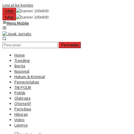
Loncat ke konten
tutup
tutup
Menu Mobile
Pencarian
Home
Trending
Berita
Nasional
Hukum & Kriminal
Pemerintahan
TNI POLRI
Politik
Olahraga
Otomotif
Peristiwa
Hiburan
Video
Lainnya