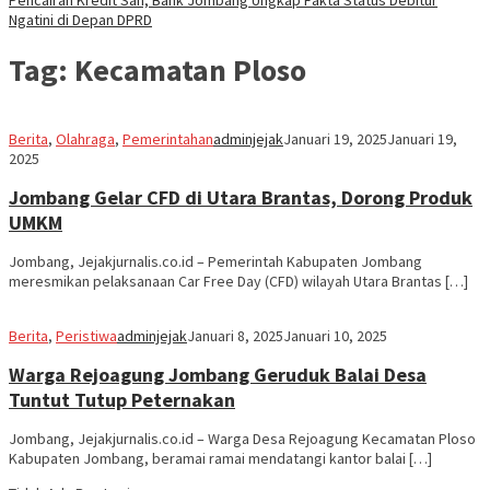
Ngatini di Depan DPRD
Tag:
Kecamatan Ploso
Berita
,
Olahraga
,
Pemerintahan
adminjejak
Januari 19, 2025
Januari 19,
2025
Jombang Gelar CFD di Utara Brantas, Dorong Produk
UMKM
Jombang, Jejakjurnalis.co.id – Pemerintah Kabupaten Jombang
meresmikan pelaksanaan Car Free Day (CFD) wilayah Utara Brantas […]
Berita
,
Peristiwa
adminjejak
Januari 8, 2025
Januari 10, 2025
Warga Rejoagung Jombang Geruduk Balai Desa
Tuntut Tutup Peternakan
Jombang, Jejakjurnalis.co.id – Warga Desa Rejoagung Kecamatan Ploso
Kabupaten Jombang, beramai ramai mendatangi kantor balai […]