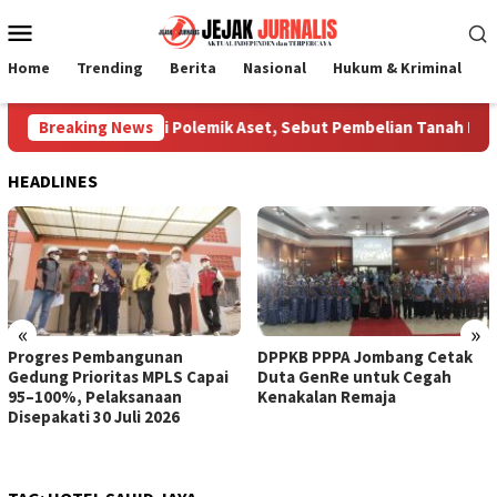
Loncat
Menu
ke
Mobile
konten
Home
Trending
Berita
Nasional
Hukum & Kriminal
P
Jombang Klarifikasi Polemik Aset, Sebut Pembelian Tanah Dilak
Breaking News
HEADLINES
«
»
Progres Pembangunan
DPPKB PPPA Jombang Cetak
Gedung Prioritas MPLS Capai
Duta GenRe untuk Cegah
95–100%, Pelaksanaan
Kenakalan Remaja
Disepakati 30 Juli 2026