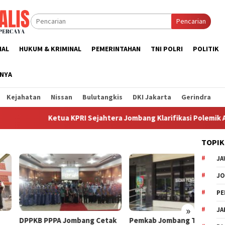
Pencarian
NAL
HUKUM & KRIMINAL
PEMERINTAHAN
TNI POLRI
POLITIK
NNYA
Kejahatan
Nissan
Bulutangkis
DKI Jakarta
Gerindra
Ketua KPRI Sejahtera Jombang Klarifikasi Polemik Aset
TOPIK
JA
J
PE
»
JA
B PPPA Jombang Cetak
Pemkab Jombang Tegaskan
Pencai