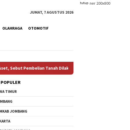
tutup
JUMAT, 7 AGUSTUS 2026
OLAHRAGA
OTOMOTIF
, Sebut Pembelian Tanah Dilakukan Manajer Tanpa Persetujuan P
 POPULER
WA TIMUR
OMBANG
MKAB JOMBANG
KARTA
ran Kredit Sah, Bank
Ketua KPRI Sejahtera
Progre