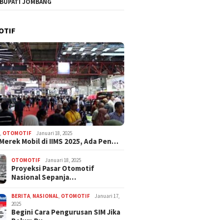
 BUPATI JOMBANG
ng Ungkap Fakta
Jombang Klarifikasi Polemik
Gedung 
 Debitur Ngatini di
Aset, Sebut Pembelian
95–100%
 DPRD
Tanah Dilakukan Manajer
Disepaka
OTIF
Tanpa Persetujuan Pengurus
N
,
OTOMOTIF
Januari 18, 2025
 Merek Mobil di IIMS 2025, Ada Pen…
OTOMOTIF
Januari 18, 2025
Proyeksi Pasar Otomotif
Nasional Sepanja…
BERITA
,
NASIONAL
,
OTOMOTIF
Januari 17,
2025
Begini Cara Pengurusan SIM Jika