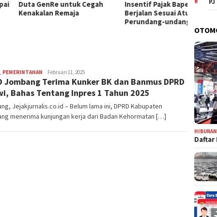
PJ
 GenRe untuk Cegah
Insentif Pajak Bapenda
Jomba
kalan Remaja
Berjalan Sesuai Aturan
Status
Perundang-undangan
Depan
OTOM
,
PEMERINTAHAN
adminjejak
Februari 11, 2025
 Jombang Terima Kunker BK dan Banmus DPRD
i, Bahas Tentang Inpres 1 Tahun 2025
g, Jejakjurnalis.co.id – Belum lama ini, DPRD Kabupaten
ng menerima kunjungan kerja dari Badan Kehormatan […]
HIBURA
Daftar