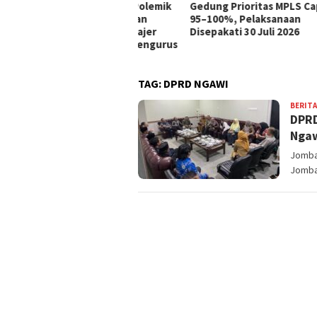
bang Klarifikasi Polemik
Gedung Prioritas MPLS Capai
Duta
t, Sebut Pembelian
95–100%, Pelaksanaan
Kena
ah Dilakukan Manajer
Disepakati 30 Juli 2026
pa Persetujuan Pengurus
TAG:
DPRD NGAWI
BERITA
DPRD
Ngaw
Jomban
Jomba