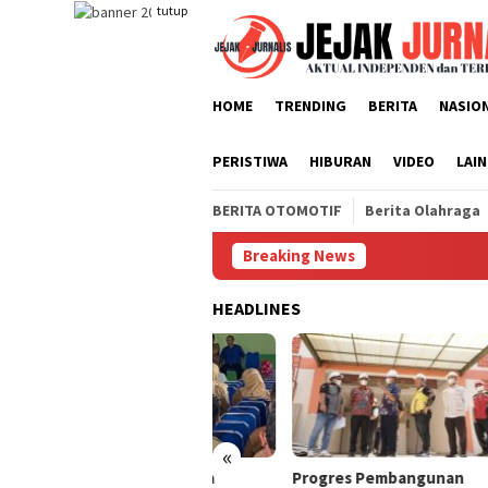
Loncat
tutup
ke
konten
HOME
TRENDING
BERITA
NASIO
PERISTIWA
HIBURAN
VIDEO
LAI
BERITA OTOMOTIF
Berita Olahraga
Breaking News
HEADLINES
«
ua KPRI Sejahtera
Progres Pembangunan
DPPK