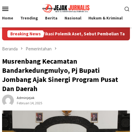
Loncat
Menu
ke
Mobile
konten
Home
Trending
Berita
Nasional
Hukum & Kriminal
P
 Jombang Klarifikasi Polemik Aset, Sebut Pembelian Tanah Dila
Breaking News
Beranda
Pemerintahan
Musrenbang Kecamatan
Bandarkedungmulyo, Pj Bupati
Jombang Ajak Sinergi Program Pusat
Dan Daerah
Adminjejak
Februari 14, 2025