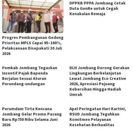
DPPKB PPPA Jombang Cetak
Duta GenRe untuk Cegah
Kenakalan Remaja
Progres Pembangunan Gedung
Prioritas MPLS Capai 95–100%,
Pelaksanaan Disepakati 30 Juli
2026
Pemkab Jombang Tegaskan
DLH Jombang Dorong Gerakan
Insentif Pajak Bapenda
Lingkungan Berkelanjutan
Berjalan Sesuai Aturan
Lewat Jombang Eco Creative
Perundang-undangan
2026, Apresiasi Pejuang
Kebersihan Hingga Hadiah
Umrah
Perumdam Tirta Kencana
Apel Peringatan Hari Kartini,
Jombang Gelar Promo Pasang
RSUD Jombang Teguhkan
Baru Rp750 Ribu Selama Juni
Komitmen Pelayanan
2026
Kesehatan Berkualitas