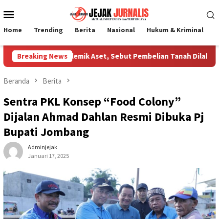
Loncat
Menu
ke
Mobile
konten
Home
Trending
Berita
Nasional
Hukum & Kriminal
P
arifikasi Polemik Aset, Sebut Pembelian Tanah Dilakukan Manaj
Breaking News
Beranda
Berita
Sentra PKL Konsep “Food Colony”
Dijalan Ahmad Dahlan Resmi Dibuka Pj
Bupati Jombang
Adminjejak
Januari 17, 2025