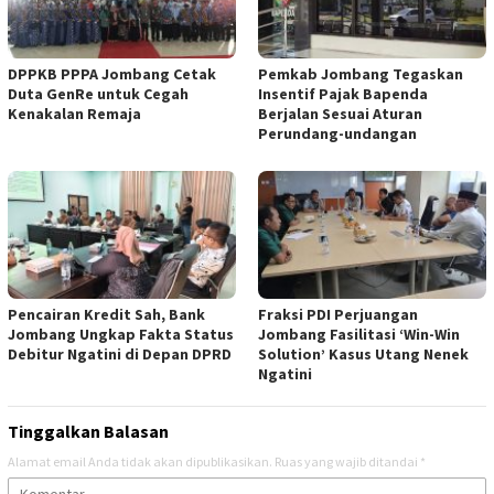
DPPKB PPPA Jombang Cetak
Pemkab Jombang Tegaskan
Duta GenRe untuk Cegah
Insentif Pajak Bapenda
Kenakalan Remaja
Berjalan Sesuai Aturan
Perundang-undangan
Pencairan Kredit Sah, Bank
Fraksi PDI Perjuangan
Jombang Ungkap Fakta Status
Jombang Fasilitasi ‘Win-Win
Debitur Ngatini di Depan DPRD
Solution’ Kasus Utang Nenek
Ngatini
Tinggalkan Balasan
Alamat email Anda tidak akan dipublikasikan.
Ruas yang wajib ditandai
*