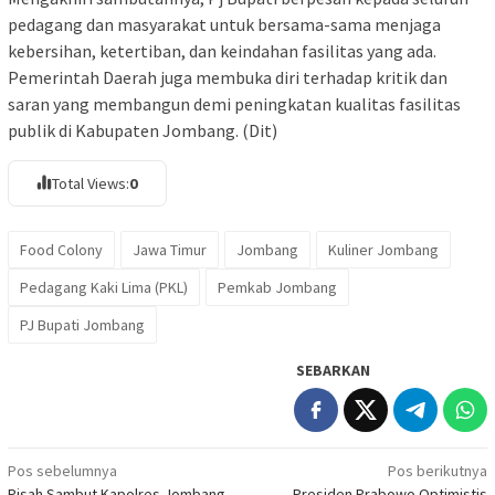
pedagang dan masyarakat untuk bersama-sama menjaga
kebersihan, ketertiban, dan keindahan fasilitas yang ada.
Pemerintah Daerah juga membuka diri terhadap kritik dan
saran yang membangun demi peningkatan kualitas fasilitas
publik di Kabupaten Jombang. (Dit)
Total Views:
0
Food Colony
Jawa Timur
Jombang
Kuliner Jombang
Pedagang Kaki Lima (PKL)
Pemkab Jombang
PJ Bupati Jombang
SEBARKAN
Navigasi
Pos sebelumnya
Pos berikutnya
Pisah Sambut Kapolres Jombang
Presiden Prabowo Optimistis