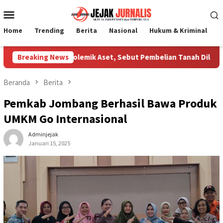
Loncat
Menu
ke
Mobile
konten
Home
Trending
Berita
Nasional
Hukum & Kriminal
P
Klarifikasi Polemik Aset, Sebut Pembelian Tanah Dilakukan Man
Breaking News
Beranda
Berita
Pemkab Jombang Berhasil Bawa Produk
UMKM Go Internasional
Adminjejak
Januari 15, 2025