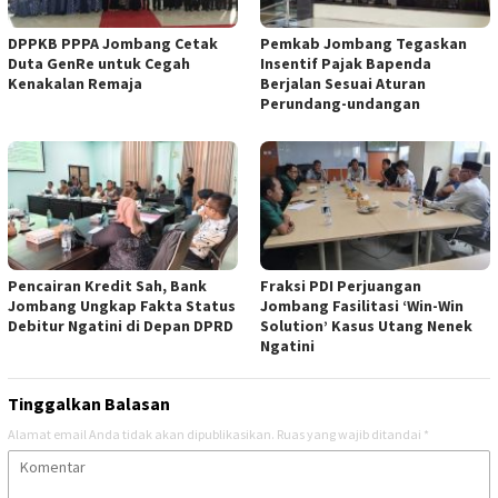
DPPKB PPPA Jombang Cetak
Pemkab Jombang Tegaskan
Duta GenRe untuk Cegah
Insentif Pajak Bapenda
Kenakalan Remaja
Berjalan Sesuai Aturan
Perundang-undangan
Pencairan Kredit Sah, Bank
Fraksi PDI Perjuangan
Jombang Ungkap Fakta Status
Jombang Fasilitasi ‘Win-Win
Debitur Ngatini di Depan DPRD
Solution’ Kasus Utang Nenek
Ngatini
Tinggalkan Balasan
Alamat email Anda tidak akan dipublikasikan.
Ruas yang wajib ditandai
*