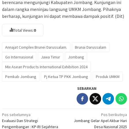
berencana mengunjungi Kabupaten Jombang. Kunjungan ini
dalam rangka meninjau langsung UMKM Jombang. Pihaknya
berharap, kunjungan ini dapat membawa dampak positif. (Dit)
Total Views:
0
Annajat Complex Brunei Darussalam.
Brunai Darussalam
Go Internasional
Jawa Timur
Jombang
Mix Asean Products International Exhibition 2024
Pemkab Jombang
Pj Ketua TP PKK Jombang
Produk UMKM
SEBARKAN
Navigasi
Pos sebelumnya
Pos berikutnya
Evaluasi Dan Strategi
Jombang Gelar Apel Akbar Hari
pos
Pengembangan : KP-RI Sejahtera
Desa Nasional 2025