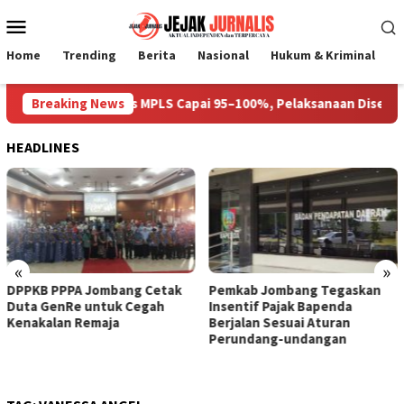
Loncat
Menu
ke
Mobile
konten
Home
Trending
Berita
Nasional
Hukum & Kriminal
P
Gedung Prioritas MPLS Capai 95–100%, Pelaksanaan Disepakati 3
Breaking News
HEADLINES
«
»
DPPKB PPPA Jombang Cetak
Pemkab Jombang Tegaskan
Duta GenRe untuk Cegah
Insentif Pajak Bapenda
Kenakalan Remaja
Berjalan Sesuai Aturan
Perundang-undangan