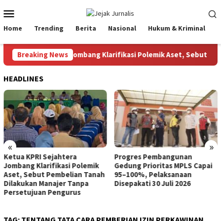
Loncat
Menu
ke
Mobile
konten
Home
Trending
Berita
Nasional
Hukum & Kriminal
P
ua KPRI Sejahtera Jombang Klarifikasi Polemik Aset, Sebut Pem
Breaking News
HEADLINES
«
»
Ketua KPRI Sejahtera
Progres Pembangunan
Jombang Klarifikasi Polemik
Gedung Prioritas MPLS Capai
Aset, Sebut Pembelian Tanah
95–100%, Pelaksanaan
Dilakukan Manajer Tanpa
Disepakati 30 Juli 2026
Persetujuan Pengurus
TAG:
TENTANG TATA CARA PEMBERIAN IZIN PERKAWINAN