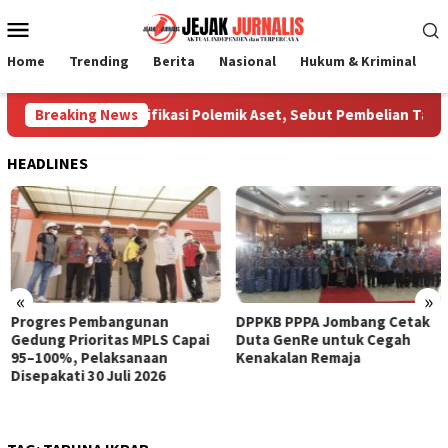
Loncat
Menu
ke
Mobile
konten
Home
Trending
Berita
Nasional
Hukum & Kriminal
P
tera Jombang Klarifikasi Polemik Aset, Sebut Pembelian Tanah 
Breaking News
HEADLINES
«
»
Progres Pembangunan
DPPKB PPPA Jombang Cetak
Gedung Prioritas MPLS Capai
Duta GenRe untuk Cegah
95–100%, Pelaksanaan
Kenakalan Remaja
Disepakati 30 Juli 2026