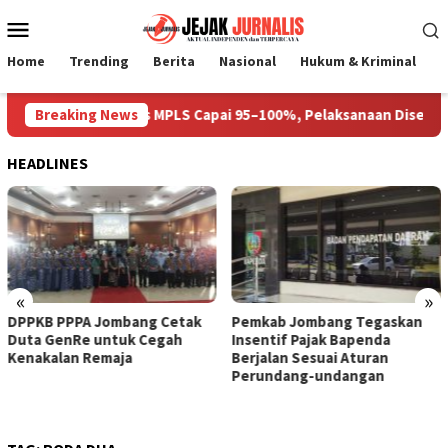
Loncat
Menu
ke
Mobile
konten
Home
Trending
Berita
Nasional
Hukum & Kriminal
P
Gedung Prioritas MPLS Capai 95–100%, Pelaksanaan Disepakati 3
Breaking News
HEADLINES
«
»
DPPKB PPPA Jombang Cetak
Pemkab Jombang Tegaskan
Duta GenRe untuk Cegah
Insentif Pajak Bapenda
Kenakalan Remaja
Berjalan Sesuai Aturan
Perundang-undangan