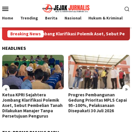
Loncat
Menu
ke
Mobile
konten
Home
Trending
Berita
Nasional
Hukum & Kriminal
P
 KPRI Sejahtera Jombang Klarifikasi Polemik Aset, Sebut Pembe
Breaking News
HEADLINES
«
»
Ketua KPRI Sejahtera
Progres Pembangunan
Jombang Klarifikasi Polemik
Gedung Prioritas MPLS Capai
Aset, Sebut Pembelian Tanah
95–100%, Pelaksanaan
Dilakukan Manajer Tanpa
Disepakati 30 Juli 2026
Persetujuan Pengurus