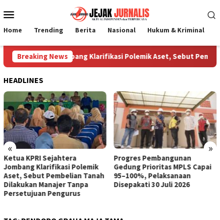
Loncat
Menu
ke
Mobile
konten
Home
Trending
Berita
Nasional
Hukum & Kriminal
P
KPRI Sejahtera Jombang Klarifikasi Polemik Aset, Sebut Pembeli
Breaking News
HEADLINES
«
»
Ketua KPRI Sejahtera
Progres Pembangunan
Jombang Klarifikasi Polemik
Gedung Prioritas MPLS Capai
Aset, Sebut Pembelian Tanah
95–100%, Pelaksanaan
Dilakukan Manajer Tanpa
Disepakati 30 Juli 2026
Persetujuan Pengurus