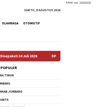
tutup
SABTU, 8 AGUSTUS 2026
OLAHRAGA
OTOMOTIF
ati 30 Juli 2026
DPPKB PPPA Jombang Cetak Duta GenR
 POPULER
WA TIMUR
OMBANG
MKAB JOMBANG
KARTA
KPRI Sejahtera
Progres Pembangunan
DPPKB P