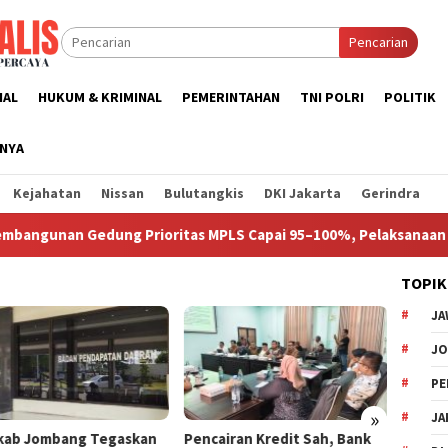
Pencarian
NAL
HUKUM & KRIMINAL
PEMERINTAHAN
TNI POLRI
POLITIK
NNYA
Kejahatan
Nissan
Bulutangkis
DKI Jakarta
Gerindra
unan Gedung Prioritas MPLS Capai 95–100%, Pelaksanaan Disepak
TOPIK
JA
J
PE
»
JA
ab Jombang Tegaskan
Pencairan Kredit Sah, Bank
Ketua 