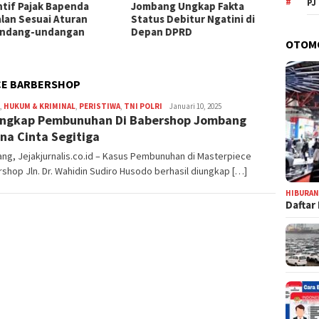
PJ
ntif Pajak Bapenda
Jombang Ungkap Fakta
Jomban
alan Sesuai Aturan
Status Debitur Ngatini di
Aset, 
ndang-undangan
Depan DPRD
Tanah 
OTOM
Tanpa
CE BARBERSHOP
,
HUKUM & KRIMINAL
,
PERISTIWA
,
TNI POLRI
adminjejak
Januari 10, 2025
ngkap Pembunuhan Di Babershop Jombang
na Cinta Segitiga
g, Jejakjurnalis.co.id – Kasus Pembunuhan di Masterpiece
shop Jln. Dr. Wahidin Sudiro Husodo berhasil diungkap […]
HIBURA
Daftar