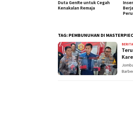
ung Prioritas MPLS Capai
Duta GenRe untuk Cegah
Inse
–100%, Pelaksanaan
Kenakalan Remaja
Berj
epakati 30 Juli 2026
Peru
TAG:
PEMBUNUHAN DI MASTERPIE
BERITA
Teru
Kare
Jomban
Barber