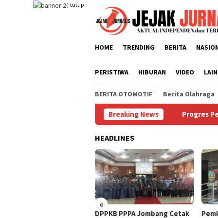
Loncat
tutup
ke
konten
HOME
TRENDING
BERITA
NASIO
PERISTIWA
HIBURAN
VIDEO
LAI
BERITA OTOMOTIF
Berita Olahraga
kan Manajer Tanpa Persetujuan Pengurus
Breaking News
Progres Pembang
HEADLINES
«
ogres Pembangunan
DPPKB PPPA Jombang Cetak
Pemk