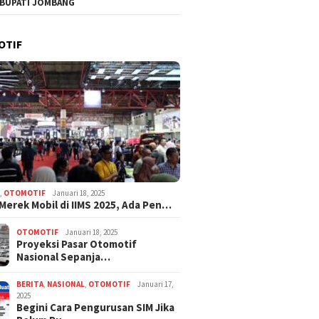
 BUPATI JOMBANG
g Klarifikasi Polemik
Gedung Prioritas MPLS Capai
Duta Ge
Sebut Pembelian
95–100%, Pelaksanaan
Kenakal
Dilakukan Manajer
Disepakati 30 Juli 2026
OTIF
 Persetujuan Pengurus
N
,
OTOMOTIF
Januari 18, 2025
 Merek Mobil di IIMS 2025, Ada Pen…
OTOMOTIF
Januari 18, 2025
Proyeksi Pasar Otomotif
Nasional Sepanja…
BERITA
,
NASIONAL
,
OTOMOTIF
Januari 17,
2025
Begini Cara Pengurusan SIM Jika