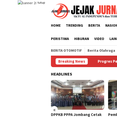
Loncat
tutup
ke
konten
HOME
TRENDING
BERITA
NASIO
PERISTIWA
HIBURAN
VIDEO
LAI
BERITA OTOMOTIF
Berita Olahraga
kan Manajer Tanpa Persetujuan Pengurus
Breaking News
Progres Pembang
HEADLINES
«
ogres Pembangunan
DPPKB PPPA Jombang Cetak
Pemk