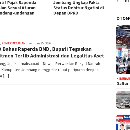
PJ
ntif Pajak Bapenda
Jombang Ungkap Fakta
Jomban
alan Sesuai Aturan
Status Debitur Ngatini di
Aset, 
ndang-undangan
Depan DPRD
Tanah 
OTOM
Tanpa
,
PEMERINTAHAN
adminjejak
Februari 15, 2026
 Bahas Raperda BMD, Bupati Tegaskan
tmen Tertib Administrasi dan Legalitas Aset
g, JejakJurnalis.co.id – Dewan Perwakilan Rakyat Daerah
) Kabupaten Jombang menggelar rapat paripurna dengan
a […]
HIBURA
Daftar