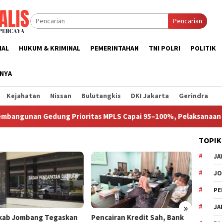
Pencarian
NAL
HUKUM & KRIMINAL
PEMERINTAHAN
TNI POLRI
POLITIK
NNYA
Kejahatan
Nissan
Bulutangkis
DKI Jakarta
Gerindra
unan Gedung Prioritas MPLS Capai 95–100%, Pelaksanaan Disepak
TOPIK
JA
J
PE
»
JA
ab Jombang Tegaskan
Pencairan Kredit Sah, Bank
Ketua 