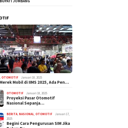
 BUPATI JOMBANG
g Klarifikasi Polemik
Gedung Prioritas MPLS Capai
Duta Ge
Sebut Pembelian
95–100%, Pelaksanaan
Kenakal
Dilakukan Manajer
Disepakati 30 Juli 2026
OTIF
 Persetujuan Pengurus
N
,
OTOMOTIF
Januari 18, 2025
 Merek Mobil di IIMS 2025, Ada Pen…
OTOMOTIF
Januari 18, 2025
Proyeksi Pasar Otomotif
Nasional Sepanja…
BERITA
,
NASIONAL
,
OTOMOTIF
Januari 17,
2025
Begini Cara Pengurusan SIM Jika