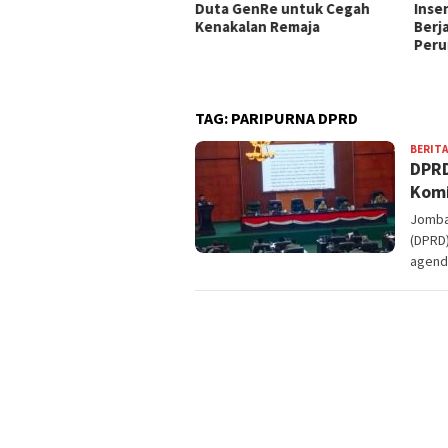
ung Prioritas MPLS Capai
Duta GenRe untuk Cegah
Inse
–100%, Pelaksanaan
Kenakalan Remaja
Berj
epakati 30 Juli 2026
Peru
TAG:
PARIPURNA DPRD
BERITA
DPRD
Komi
Jomban
(DPRD
agend