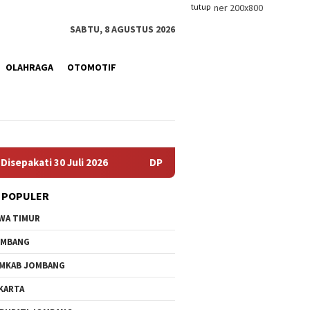
tutup
SABTU, 8 AGUSTUS 2026
OLAHRAGA
OTOMOTIF
ati 30 Juli 2026
DPPKB PPPA Jombang Cetak Duta GenR
 POPULER
WA TIMUR
OMBANG
MKAB JOMBANG
KARTA
KPRI Sejahtera
Progres Pembangunan
DPPKB P