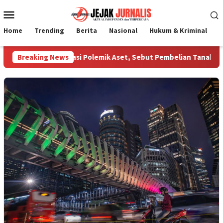
Loncat
Menu
ke
Mobile
konten
Home
Trending
Berita
Nasional
Hukum & Kriminal
P
Jombang Klarifikasi Polemik Aset, Sebut Pembelian Tanah Dilak
Breaking News