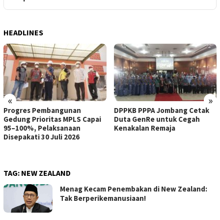
HEADLINES
«
»
Progres Pembangunan
DPPKB PPPA Jombang Cetak
Gedung Prioritas MPLS Capai
Duta GenRe untuk Cegah
95–100%, Pelaksanaan
Kenakalan Remaja
Disepakati 30 Juli 2026
TAG:
NEW ZEALAND
Menag Kecam Penembakan di New Zealand:
Tak Berperikemanusiaan!