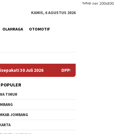
tutup
KAMIS, 6 AGUSTUS 2026
OLAHRAGA
OTOMOTIF
ti 30 Juli 2026
DPPKB PPPA Jombang Cetak Duta GenRe 
 POPULER
WA TIMUR
OMBANG
MKAB JOMBANG
KARTA
KPRI Sejahtera
Progres Pembangunan
DPPKB P