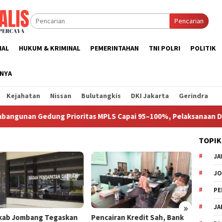
Pencarian
NAL
HUKUM & KRIMINAL
PEMERINTAHAN
TNI POLRI
POLITIK
NNYA
Kejahatan
Nissan
Bulutangkis
DKI Jakarta
Gerindra
nan Gedung Prioritas MPLS Capai 95–100%, Pelaksanaan Disepaka
TOPIK
JA
J
PE
»
JA
ab Jombang Tegaskan
Pencairan Kredit Sah, Bank
Ketua 