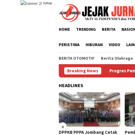
Loncat
tutup
ke
konten
HOME
TRENDING
BERITA
NASIO
PERISTIWA
HIBURAN
VIDEO
LAI
BERITA OTOMOTIF
Berita Olahraga
an Manajer Tanpa Persetujuan Pengurus
Breaking News
Progres Pembangu
HEADLINES
«
ogres Pembangunan
DPPKB PPPA Jombang Cetak
Pemk