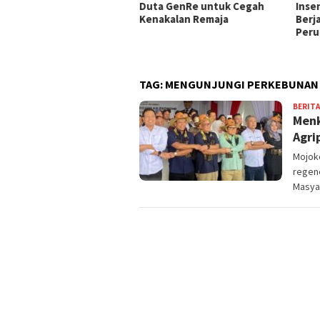
ung Prioritas MPLS Capai
Duta GenRe untuk Cegah
Inse
–100%, Pelaksanaan
Kenakalan Remaja
Berj
epakati 30 Juli 2026
Peru
TAG:
MENGUNJUNGI PERKEBUNAN
BERITA
Menk
Agri
Mojoke
regen
Masya