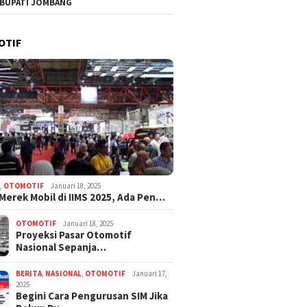
 BUPATI JOMBANG
g Klarifikasi Polemik
Gedung Prioritas MPLS Capai
Duta Ge
Sebut Pembelian
95–100%, Pelaksanaan
Kenakal
Dilakukan Manajer
Disepakati 30 Juli 2026
OTIF
 Persetujuan Pengurus
N
,
OTOMOTIF
Januari 18, 2025
 Merek Mobil di IIMS 2025, Ada Pen…
OTOMOTIF
Januari 18, 2025
Proyeksi Pasar Otomotif
Nasional Sepanja…
BERITA
,
NASIONAL
,
OTOMOTIF
Januari 17,
2025
Begini Cara Pengurusan SIM Jika