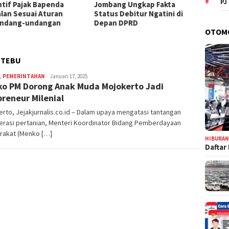
PJ
ntif Pajak Bapenda
Jombang Ungkap Fakta
Jomban
alan Sesuai Aturan
Status Debitur Ngatini di
Aset, 
ndang-undangan
Depan DPRD
Tanah 
OTOM
Tanpa
 TEBU
,
PEMERINTAHAN
adminjejak
Januari 17, 2025
o PM Dorong Anak Muda Mojokerto Jadi
preneur Milenial
rto, Jejakjurnalis.co.id – Dalam upaya mengatasi tantangan
erasi pertanian, Menteri Koordinator Bidang Pemberdayaan
rakat (Menko […]
HIBURA
Daftar