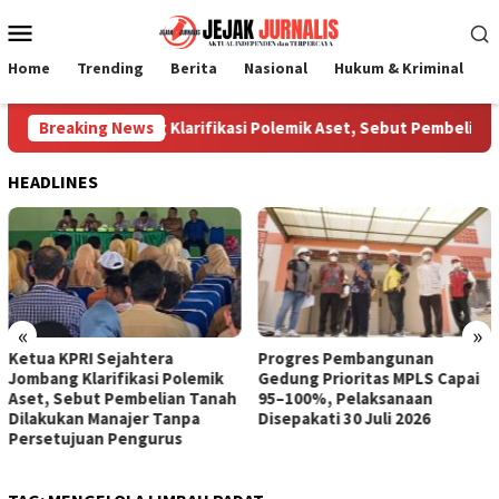
Loncat
Menu
ke
Mobile
konten
Home
Trending
Berita
Nasional
Hukum & Kriminal
P
Sejahtera Jombang Klarifikasi Polemik Aset, Sebut Pembelian T
Breaking News
HEADLINES
«
»
Ketua KPRI Sejahtera
Progres Pembangunan
Jombang Klarifikasi Polemik
Gedung Prioritas MPLS Capai
Aset, Sebut Pembelian Tanah
95–100%, Pelaksanaan
Dilakukan Manajer Tanpa
Disepakati 30 Juli 2026
Persetujuan Pengurus