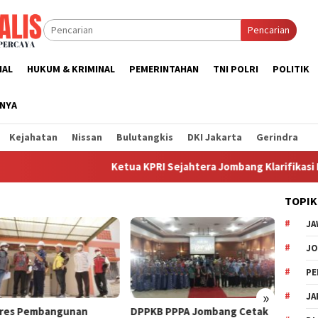
Pencarian
NAL
HUKUM & KRIMINAL
PEMERINTAHAN
TNI POLRI
POLITIK
NNYA
Kejahatan
Nissan
Bulutangkis
DKI Jakarta
Gerindra
Ketua KPRI Sejahtera Jombang Klarifikasi Po
TOPIK
JA
Pemka
Insent
J
Berjal
Perun
PE
»
JA
res Pembangunan
DPPKB PPPA Jombang Cetak