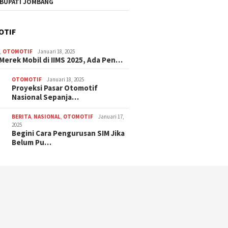
 BUPATI JOMBANG
Jombang
Aset, S
Tanah D
OTIF
Tanpa P
N
,
OTOMOTIF
Januari 18, 2025
 Merek Mobil di IIMS 2025, Ada Pen…
OTOMOTIF
Januari 18, 2025
Proyeksi Pasar Otomotif
Nasional Sepanja…
BERITA
,
NASIONAL
,
OTOMOTIF
Januari 17,
2025
Begini Cara Pengurusan SIM Jika
Belum Pu…