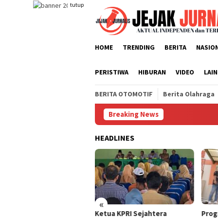
Loncat
tutup
ke
konten
HOME
TRENDING
BERITA
NASIO
PERISTIWA
HIBURAN
VIDEO
LAI
BERITA OTOMOTIF
Berita Olahraga
Breaking News
HEADLINES
cairan Kredit Sah, Bank
mbang Ungkap Fakta
tus Debitur Ngatini di
pan DPRD
«
Ketua KPRI Sejahtera
Prog