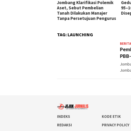
Jombang Klarifikasi Polemik
Gedu
Aset, Sebut Pembelian
95–1
Tanah Dilakukan Manajer
Disep
Tanpa Persetujuan Pengurus
TAG:
LAUNCHING
BERITA
Pemk
PBB-
Jomban
Jomban
INDEKS
KODE ETIK
REDAKSI
PRIVACY POLICY