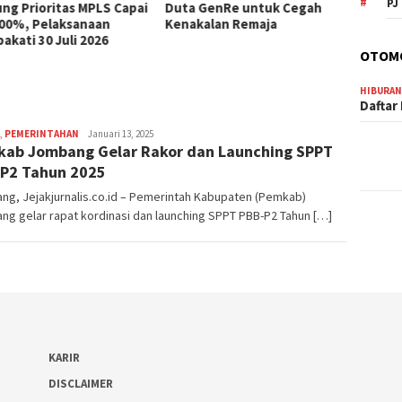
PJ
ng Prioritas MPLS Capai
Duta GenRe untuk Cegah
00%, Pelaksanaan
Kenakalan Remaja
akati 30 Juli 2026
OTOM
HIBURA
Daftar
,
PEMERINTAHAN
adminjejak
Januari 13, 2025
ab Jombang Gelar Rakor dan Launching SPPT
P2 Tahun 2025
g, Jejakjurnalis.co.id – Pemerintah Kabupaten (Pemkab)
g gelar rapat kordinasi dan launching SPPT PBB-P2 Tahun […]
KARIR
DISCLAIMER