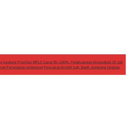
Gedung Prioritas MPLS Capai 95–100%, Pelaksanaan Disepakati 30 Juli
turan Perundang-undangan
Pencairan Kredit Sah, Bank Jombang Ungkap