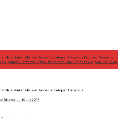
 Tanah Dilakukan Manajer Tanpa Persetujuan Pengurus
Progres Pembangunan 
maja
Pemkab Jombang Tegaskan Insentif Pajak Bapenda Berjalan Sesuai A
 Tanah Dilakukan Manajer Tanpa Persetujuan Pengurus
 Disepakati 30 Juli 2026