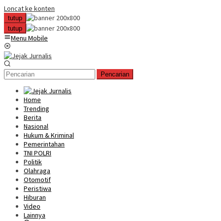
Loncat ke konten
tutup
tutup
Menu Mobile
Pencarian
Home
Trending
Berita
Nasional
Hukum & Kriminal
Pemerintahan
TNI POLRI
Politik
Olahraga
Otomotif
Peristiwa
Hiburan
Video
Lainnya