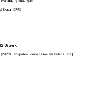
an Perundang-undangan
 di Depan DPRD
HS Diwek
g (PUPR) Kabupaten Jombang melalui Bidang Tata […]