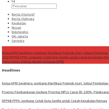
Berita Otomotif
Berita Olahraga
Kejahatan
Nissan
Bulutangkis
DKI Jakarta
Gerindra
Breaking News
Ketua KPRI Sejahtera Jombang Klarifikasi Polemik Aset, Sebut Pembelian
2026
DPPKB PPPA Jombang Cetak Duta GenRe untuk Cegah Kenakalan Re
Fakta Status Debitur Ngatini di Depan DPRD
Headlines
Ketua KPRI Sejahtera Jombang Klarifikasi Polemik Aset, Sebut Pembelian
Progres Pembangunan Gedung Prioritas MPLS Capai 95–100%, Pelaksanaan
DPPKB PPPA Jombang Cetak Duta GenRe untuk Cegah Kenakalan Remaja