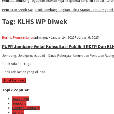
Pemkab Jombang Tegaskan Insentif Pajak Bapenda Berjalan Sesuai Atur
Pencairan Kredit Sah, Bank Jombang Ungkap Fakta Status Debitur Ngatini
Tag:
KLHS WP Diwek
Berita
,
Pemerintahan
adminjejak
Januari 24, 2025
Februari 6, 2025
PUPR Jombang Gelar Konsultasi Publik II RDTR Dan KL
Jombang, Jejakjurnalis.co.id – Dinas Pekerjaan Umum dan Penataan Ruan
Tidak Ada Pos Lagi.
Tidak ada laman yang di load.
Lihat Lainnya
Topik Populer
Jawa Timur
Jombang
Pemkab Jombang
Jakarta