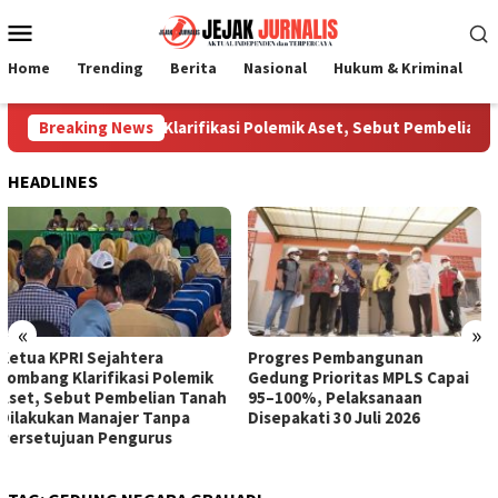
Loncat
Menu
ke
Mobile
konten
Home
Trending
Berita
Nasional
Hukum & Kriminal
P
jahtera Jombang Klarifikasi Polemik Aset, Sebut Pembelian Tan
Breaking News
HEADLINES
«
»
Progres Pembangunan
DPPKB PPPA Jombang Cetak
Gedung Prioritas MPLS Capai
Duta GenRe untuk Cegah
95–100%, Pelaksanaan
Kenakalan Remaja
Disepakati 30 Juli 2026