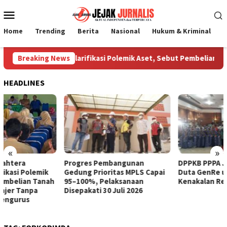
Loncat
Menu
ke
Mobile
konten
Home
Trending
Berita
Nasional
Hukum & Kriminal
P
ahtera Jombang Klarifikasi Polemik Aset, Sebut Pembelian Tana
Breaking News
HEADLINES
«
»
Progres Pembangunan
DPPKB PPPA Jombang Cetak
Gedung Prioritas MPLS Capai
Duta GenRe untuk Cegah
95–100%, Pelaksanaan
Kenakalan Remaja
Disepakati 30 Juli 2026