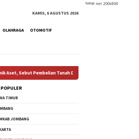
tutup
KAMIS, 6 AGUSTUS 2026
OLAHRAGA
OTOMOTIF
Aset, Sebut Pembelian Tanah Dilakukan Manajer Tanpa Persetuju
 POPULER
WA TIMUR
OMBANG
MKAB JOMBANG
KARTA
b Jombang Tegaskan
Pencairan Kredit Sah, Bank
Ketua K