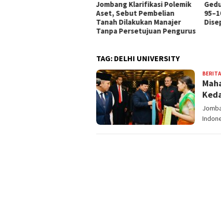
mbang Ungkap Fakta
Jombang Klarifikasi Polemik
Gedu
tus Debitur Ngatini di
Aset, Sebut Pembelian
95–1
pan DPRD
Tanah Dilakukan Manajer
Disep
Tanpa Persetujuan Pengurus
TAG:
DELHI UNIVERSITY
BERITA
Maha
Keda
Jomban
Indone