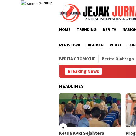
Loncat
tutup
ke
konten
HOME
TRENDING
BERITA
NASIO
PERISTIWA
HIBURAN
VIDEO
LAI
BERITA OTOMOTIF
Berita Olahraga
Breaking News
HEADLINES
«
cairan Kredit Sah, Bank
Ketua KPRI Sejahtera
Prog