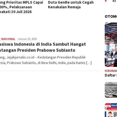
PJ
ng Prioritas MPLS Capai
Duta GenRe untuk Cegah
Insent
00%, Pelaksanaan
Kenakalan Remaja
Berjal
akati 30 Juli 2026
Perun
OTOM
,
NASIONAL
adminjejak
Januari 25, 2025
siswa Indonesia di India Sambut Hangat
tangan Presiden Prabowo Subianto
g, Jejakjurnalis.co.id – Kedatangan Presiden Republik
sia, Prabowo Subianto, di New Delhi, India, pada Kamis […]
HIBURA
Daftar