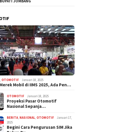
 BUPATI JOMBANG
if Pajak Bapenda
Jombang Ungkap Fakta
Jombang
an Sesuai Aturan
Status Debitur Ngatini di
Aset, S
dang-undangan
Depan DPRD
Tanah D
OTIF
Tanpa P
N
,
OTOMOTIF
Januari 18, 2025
 Merek Mobil di IIMS 2025, Ada Pen…
OTOMOTIF
Januari 18, 2025
Proyeksi Pasar Otomotif
Nasional Sepanja…
BERITA
,
NASIONAL
,
OTOMOTIF
Januari 17,
2025
Begini Cara Pengurusan SIM Jika