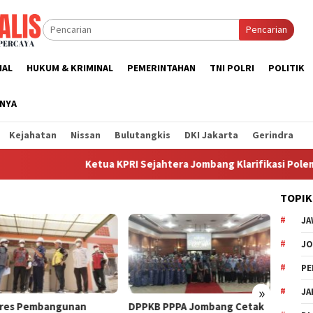
Pencarian
NAL
HUKUM & KRIMINAL
PEMERINTAHAN
TNI POLRI
POLITIK
NNYA
Kejahatan
Nissan
Bulutangkis
DKI Jakarta
Gerindra
Ketua KPRI Sejahtera Jombang Klarifikasi Polemik 
TOPIK
JA
J
PE
»
JA
res Pembangunan
DPPKB PPPA Jombang Cetak
Pemka