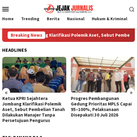
Loncat
Menu
ke
Mobile
konten
Home
Trending
Berita
Nasional
Hukum & Kriminal
P
Sejahtera Jombang Klarifikasi Polemik Aset, Sebut Pembelian T
Breaking News
HEADLINES
«
»
Ketua KPRI Sejahtera
Progres Pembangunan
Jombang Klarifikasi Polemik
Gedung Prioritas MPLS Capai
Aset, Sebut Pembelian Tanah
95–100%, Pelaksanaan
Dilakukan Manajer Tanpa
Disepakati 30 Juli 2026
Persetujuan Pengurus