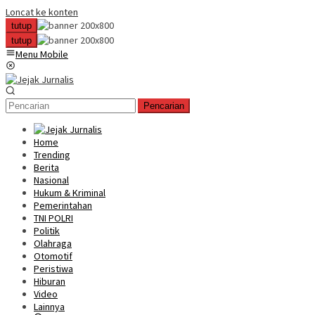
Loncat ke konten
tutup
tutup
Menu Mobile
Pencarian
Home
Trending
Berita
Nasional
Hukum & Kriminal
Pemerintahan
TNI POLRI
Politik
Olahraga
Otomotif
Peristiwa
Hiburan
Video
Lainnya