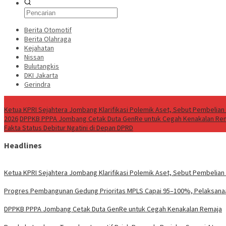
Berita Otomotif
Berita Olahraga
Kejahatan
Nissan
Bulutangkis
DKI Jakarta
Gerindra
Breaking News
Ketua KPRI Sejahtera Jombang Klarifikasi Polemik Aset, Sebut Pembelian
2026
DPPKB PPPA Jombang Cetak Duta GenRe untuk Cegah Kenakalan Re
Fakta Status Debitur Ngatini di Depan DPRD
Headlines
Ketua KPRI Sejahtera Jombang Klarifikasi Polemik Aset, Sebut Pembelian
Progres Pembangunan Gedung Prioritas MPLS Capai 95–100%, Pelaksanaan
DPPKB PPPA Jombang Cetak Duta GenRe untuk Cegah Kenakalan Remaja