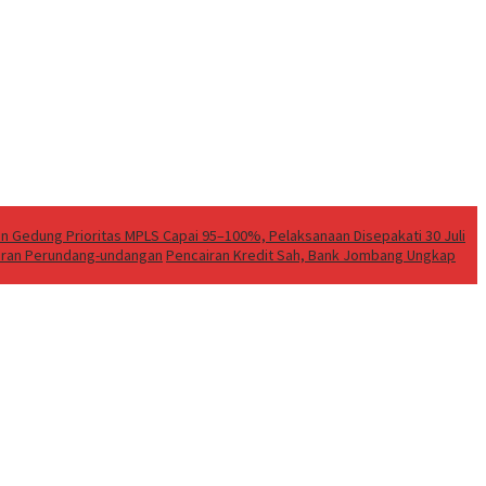
Gedung Prioritas MPLS Capai 95–100%, Pelaksanaan Disepakati 30 Juli
turan Perundang-undangan
Pencairan Kredit Sah, Bank Jombang Ungkap