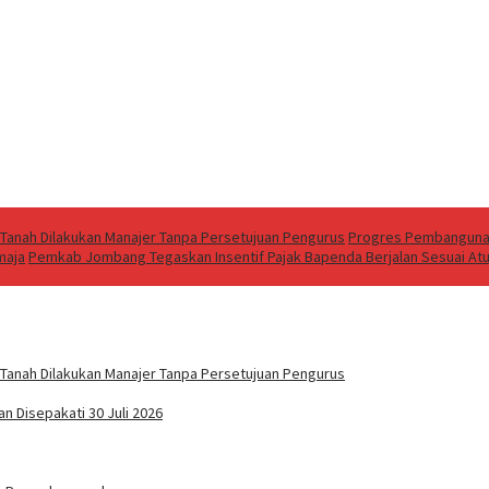
 Tanah Dilakukan Manajer Tanpa Persetujuan Pengurus
Progres Pembangunan 
maja
Pemkab Jombang Tegaskan Insentif Pajak Bapenda Berjalan Sesuai A
 Tanah Dilakukan Manajer Tanpa Persetujuan Pengurus
 Disepakati 30 Juli 2026