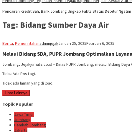
Pemkab Jombang Tegaskan Insentif Pajak Bapenda Berjalan Sesuai Atur
Pencairan Kredit Sah, Bank Jombang Ungkap Fakta Status Debitur Ngatini
Tag:
Bidang Sumber Daya Air
Berita
,
Pemerintahan
adminjejak
Januari 25, 2025
Februari 6, 2025
Melaui Bidang SDA, PUPR Jombang Optimalkan Layanan 
Jombang, Jejakjurnalis.co.id – Dinas PUPR Jombang, melalui Bidang Daya 
Tidak Ada Pos Lagi.
Tidak ada laman yang di load.
Lihat Lainnya
Topik Populer
Jawa Timur
Jombang
Pemkab Jombang
Jakarta