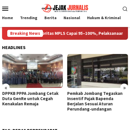
Loncat
Menu
ke
Mobile
konten
Home
Trending
Berita
Nasional
Hukum & Kriminal
P
nan Gedung Prioritas MPLS Capai 95–100%, Pelaksanaan Disepak
Breaking News
HEADLINES
«
»
DPPKB PPPA Jombang Cetak
Pemkab Jombang Tegaskan
Duta GenRe untuk Cegah
Insentif Pajak Bapenda
Kenakalan Remaja
Berjalan Sesuai Aturan
Perundang-undangan