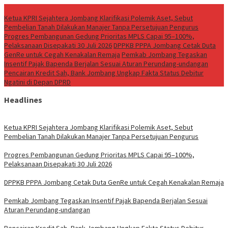
Breaking News
Ketua KPRI Sejahtera Jombang Klarifikasi Polemik Aset, Sebut
Pembelian Tanah Dilakukan Manajer Tanpa Persetujuan Pengurus
Progres Pembangunan Gedung Prioritas MPLS Capai 95–100%,
Pelaksanaan Disepakati 30 Juli 2026
DPPKB PPPA Jombang Cetak Duta
GenRe untuk Cegah Kenakalan Remaja
Pemkab Jombang Tegaskan
Insentif Pajak Bapenda Berjalan Sesuai Aturan Perundang-undangan
Pencairan Kredit Sah, Bank Jombang Ungkap Fakta Status Debitur
Ngatini di Depan DPRD
Headlines
Ketua KPRI Sejahtera Jombang Klarifikasi Polemik Aset, Sebut
Pembelian Tanah Dilakukan Manajer Tanpa Persetujuan Pengurus
Progres Pembangunan Gedung Prioritas MPLS Capai 95–100%,
Pelaksanaan Disepakati 30 Juli 2026
DPPKB PPPA Jombang Cetak Duta GenRe untuk Cegah Kenakalan Remaja
Pemkab Jombang Tegaskan Insentif Pajak Bapenda Berjalan Sesuai
Aturan Perundang-undangan
Pencairan Kredit Sah, Bank Jombang Ungkap Fakta Status Debitur