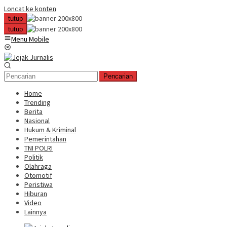
Loncat ke konten
tutup
tutup
Menu Mobile
Pencarian
Home
Trending
Berita
Nasional
Hukum & Kriminal
Pemerintahan
TNI POLRI
Politik
Olahraga
Otomotif
Peristiwa
Hiburan
Video
Lainnya